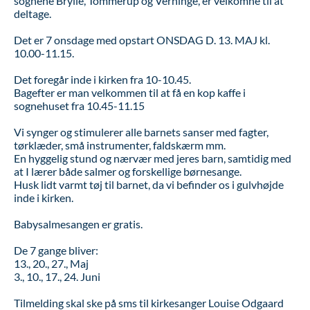
sognene Brylle, Tommerup og Verninge, er velkomne til at
deltage.
Det er 7 onsdage med opstart ONSDAG D. 13. MAJ kl.
10.00-11.15.
Det foregår inde i kirken fra 10-10.45.
Bagefter er man velkommen til at få en kop kaffe i
sognehuset fra 10.45-11.15
Vi synger og stimulerer alle barnets sanser med fagter,
tørklæder, små instrumenter, faldskærm mm.
En hyggelig stund og nærvær med jeres barn, samtidig med
at I lærer både salmer og forskellige børnesange.
Husk lidt varmt tøj til barnet, da vi befinder os i gulvhøjde
inde i kirken.
Babysalmesangen er gratis.
De 7 gange bliver:
13., 20., 27., Maj
3., 10., 17., 24. Juni
Tilmelding skal ske på sms til kirkesanger Louise Odgaard