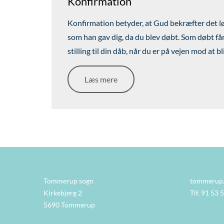
Konfirmation
Konfirmation betyder, at Gud bekræfter det l
som han gav dig, da du blev døbt. Som døbt får 
stilling til din dåb, når du er på vejen mod at b
Læs mere
Tommerup sogn
tommerup
Kirkebjerg 2
Tlf. 91 53 
5690 Tommerup