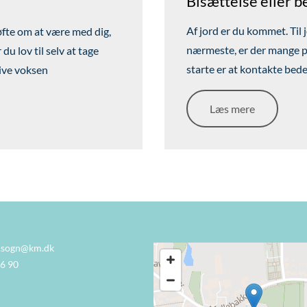
Bisættelse eller b
Af jord er du kommet. Til j
øfte om at være med dig,
nærmeste, er der mange prak
du lov til selv at tage
starte er at kontakte bed
live voksen
Læs mere
.sogn@km.dk
56 90