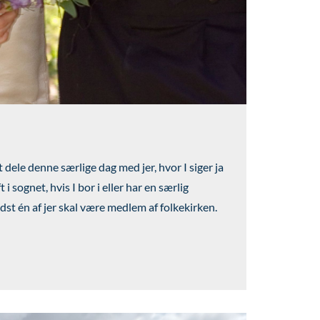
at dele denne særlige dag med jer, hvor I siger ja
t i sognet, hvis I bor i eller har en særlig
ndst én af jer skal være medlem af folkekirken.