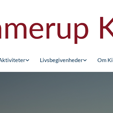
Aktiviteter
Livsbegivenheder
Om Ki