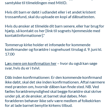
samtykke til tilmeldingen med MitID.
Hvis dit barn er døbt i udlandet eller i et andet kristent
trossamfund, skal du uploade en kopi af dåbsattesten.
Hvis du ønsker at tilmelde dit barn senere, eller har brug for
hjælp, så kontakt os her [link til sognets hjemmeside med
kontaktinformationer]."
Tommerup kirke holder et infomøde for kommende
konfirmander og forældre i sognehuset tirsdag d. 9. juni kl.
17.00
Læs mere om konfirmation her
– hvor du også kan søge
svar, hvis du er i tvivl.
Dåb inden konfirmationen: Er den kommende konfirmand
ikke døbt, skal det ske inden konfirmationen. Aftal nærmere
med præsten om, hvornår dåben kan finde sted. NB. Ved
fælles forældremyndighed skal begge forældre skal skrive
under på, at de ønsker, at barnet skal døbes. Men
forælderen behøver ikke selv være medlem af folkekirken
for at lade barnet benytte kirkens tilbud.