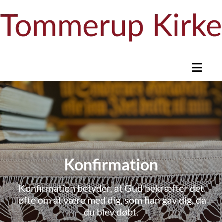
Konfirmation
Konfirmation betyder, at Gud bekræfter det
løfte om at være med dig, som han gav dig, da
du blev døbt.