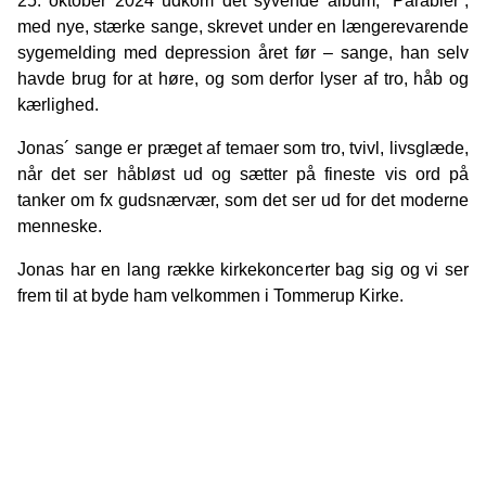
25. oktober 2024 udkom det syvende album, ”Parabler”,
med nye, stærke sange, skrevet under en længerevarende
sygemelding med depression året før – sange, han selv
havde brug for at høre, og som derfor lyser af tro, håb og
kærlighed.
Jonas´ sange er præget af temaer som tro, tvivl, livsglæde,
når det ser håbløst ud og sætter på fineste vis ord på
tanker om fx gudsnærvær, som det ser ud for det moderne
menneske.
Jonas har en lang række kirkekoncerter bag sig og vi ser
frem til at byde ham velkommen i Tommerup Kirke.